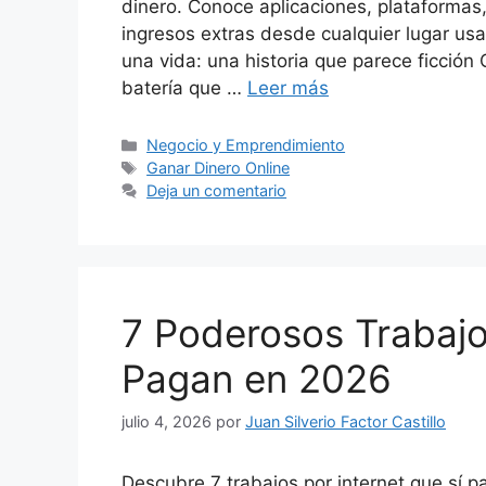
dinero. Conoce aplicaciones, plataformas,
ingresos extras desde cualquier lugar us
una vida: una historia que parece ficción C
batería que …
Leer más
Categorías
Negocio y Emprendimiento
Etiquetas
Ganar Dinero Online
Deja un comentario
7 Poderosos Trabajos
Pagan en 2026
julio 4, 2026
por
Juan Silverio Factor Castillo
Descubre 7 trabajos por internet que sí 