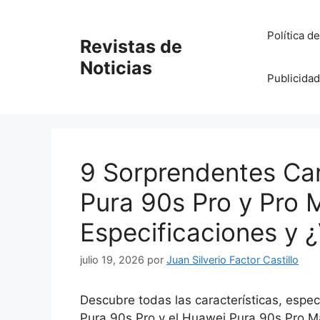
Saltar
al
Política d
Revistas de
contenido
Noticias
Publicidad
9 Sorprendentes Car
Pura 90s Pro y Pro M
Especificaciones y 
julio 19, 2026
por
Juan Silverio Factor Castillo
Descubre todas las características, espec
Pura 90s Pro y el Huawei Pura 90s Pro Ma