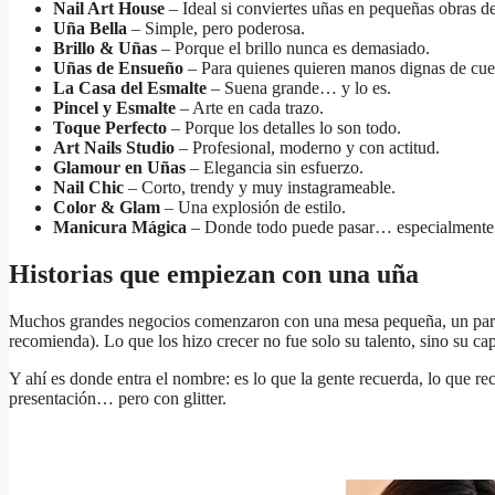
Nail Art House
– Ideal si conviertes uñas en pequeñas obras de
Uña Bella
– Simple, pero poderosa.
Brillo & Uñas
– Porque el brillo nunca es demasiado.
Uñas de Ensueño
– Para quienes quieren manos dignas de cue
La Casa del Esmalte
– Suena grande… y lo es.
Pincel y Esmalte
– Arte en cada trazo.
Toque Perfecto
– Porque los detalles lo son todo.
Art Nails Studio
– Profesional, moderno y con actitud.
Glamour en Uñas
– Elegancia sin esfuerzo.
Nail Chic
– Corto, trendy y muy instagrameable.
Color & Glam
– Una explosión de estilo.
Manicura Mágica
– Donde todo puede pasar… especialmente 
Historias que empiezan con una uña
Muchos grandes negocios comenzaron con una mesa pequeña, un par de
recomienda). Lo que los hizo crecer no fue solo su talento, sino su ca
Y ahí es donde entra el nombre: es lo que la gente recuerda, lo que re
presentación… pero con glitter.