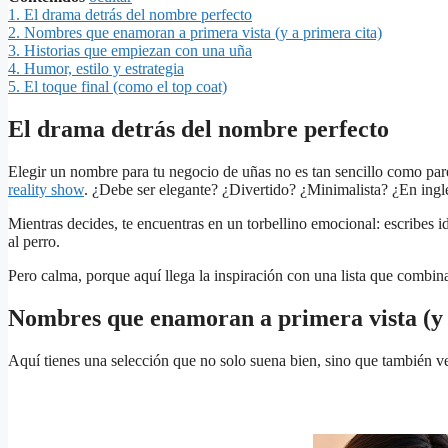
1.
El drama detrás del nombre perfecto
2.
Nombres que enamoran a primera vista (y a primera cita)
3.
Historias que empiezan con una uña
4.
Humor, estilo y estrategia
5.
El toque final (como el top coat)
El drama detrás del nombre perfecto
Elegir un nombre para tu negocio de uñas no es tan sencillo como par
reality show
. ¿Debe ser elegante? ¿Divertido? ¿Minimalista? ¿En inglé
Mientras decides, te encuentras en un torbellino emocional: escribes id
al perro.
Pero calma, porque aquí llega la inspiración con una lista que combina
Nombres que enamoran a primera vista (y 
Aquí tienes una selección que no solo suena bien, sino que también v