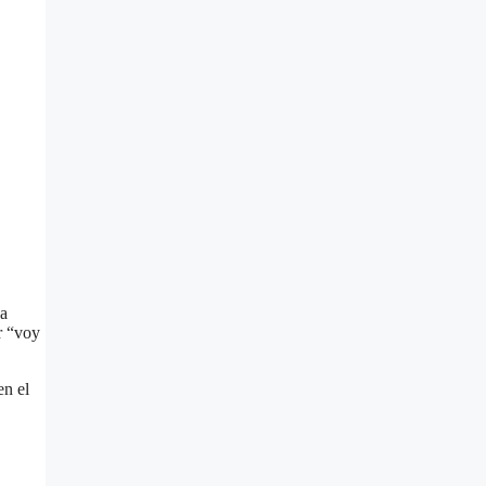
da
r “voy
en el