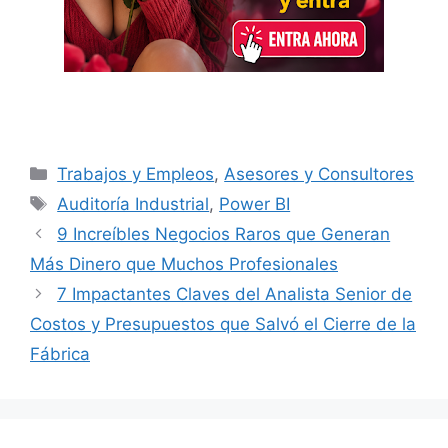
Categorías
Trabajos y Empleos
,
Asesores y Consultores
Etiquetas
Auditoría Industrial
,
Power BI
9 Increíbles Negocios Raros que Generan
Más Dinero que Muchos Profesionales
7 Impactantes Claves del Analista Senior de
Costos y Presupuestos que Salvó el Cierre de la
Fábrica