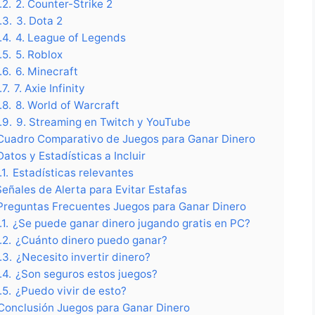
.2.
2. Counter-Strike 2
.3.
3. Dota 2
.4.
4. League of Legends
.5.
5. Roblox
.6.
6. Minecraft
.7.
7. Axie Infinity
.8.
8. World of Warcraft
.9.
9. Streaming en Twitch y YouTube
Cuadro Comparativo de Juegos para Ganar Dinero
Datos y Estadísticas a Incluir
.1.
Estadísticas relevantes
Señales de Alerta para Evitar Estafas
Preguntas Frecuentes Juegos para Ganar Dinero
.1.
¿Se puede ganar dinero jugando gratis en PC?
.2.
¿Cuánto dinero puedo ganar?
.3.
¿Necesito invertir dinero?
.4.
¿Son seguros estos juegos?
.5.
¿Puedo vivir de esto?
Conclusión Juegos para Ganar Dinero