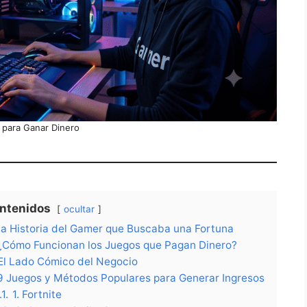
 para Ganar Dinero
ntenidos
ocultar
a Historia del Gamer que Buscaba una Fortuna
¿Cómo Funcionan los Juegos que Pagan Dinero?
El Lado Cómico del Negocio
9 Juegos y Métodos Populares para Generar Ingresos
.1.
1. Fortnite