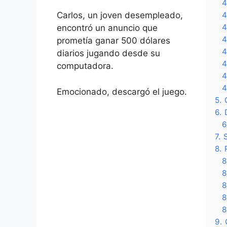
4
Carlos, un joven desempleado,
4
4
encontró un anuncio que
4
prometía ganar 500 dólares
4
diarios jugando desde su
4
computadora.
4
4
Emocionado, descargó el juego.
5.
6.
6
7.
8.
8
8
8
8
8
9.