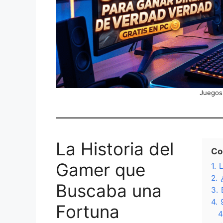
Juegos
La Historia del
Co
Gamer que
1.
L
2.
Buscaba una
3.
4.
Fortuna
4