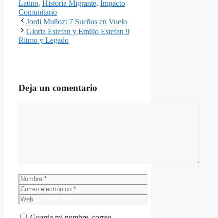
Latino
,
Historia Migrante
,
Impacto
Comunitario
Jordi Muñoz: 7 Sueños en Vuelo
Gloria Estefan y Emilio Estefan 9
Ritmo y Legado
Deja un comentario
Comentario
Nombre
Correo
electrónico
Web
Guarda mi nombre, correo