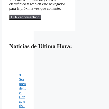
electrónico y web en este navegador
para la próxima vez que comente.
Noticias de Ultima Hora:
9
Sor
pren
dent
es
Car
acte
rísti