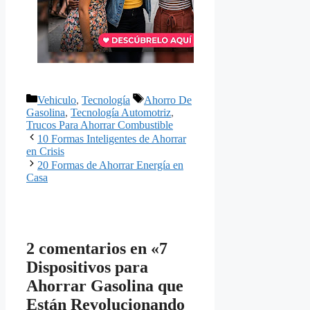
Categorías
Etiquetas
Vehiculo
,
Tecnología
Ahorro De
Gasolina
,
Tecnología Automotriz
,
Trucos Para Ahorrar Combustible
10 Formas Inteligentes de Ahorrar
en Crisis
20 Formas de Ahorrar Energía en
Casa
2 comentarios en «7
Dispositivos para
Ahorrar Gasolina que
Están Revolucionando