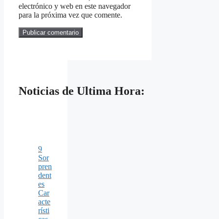
electrónico y web en este navegador
para la próxima vez que comente.
Noticias de Ultima Hora:
9
Sor
pren
dent
es
Car
acte
rísti