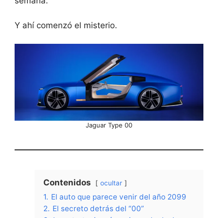
semana.
Y ahí comenzó el misterio.
Jaguar Type 00
Contenidos
ocultar
1.
El auto que parece venir del año 2099
2.
El secreto detrás del “00”