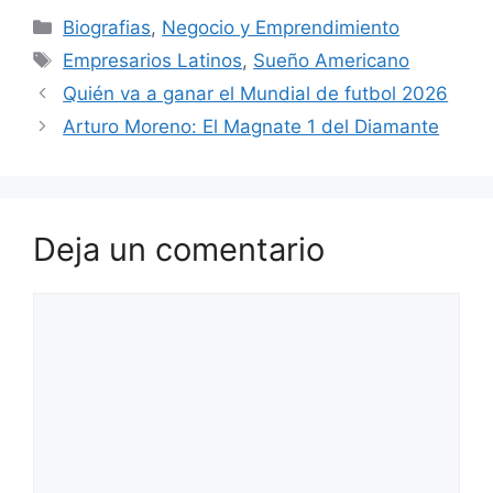
Categorías
Biografias
,
Negocio y Emprendimiento
Etiquetas
Empresarios Latinos
,
Sueño Americano
Quién va a ganar el Mundial de futbol 2026
Arturo Moreno: El Magnate 1 del Diamante
Deja un comentario
Comentario