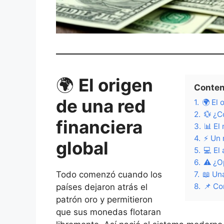
🌍
El origen
Conten
de una red
1.
🌍 El 
2.
💱 ¿C
financiera
3.
📊 El
4.
⚡ Un 
global
5.
💻 El
6.
⚠️ ¿O
Todo comenzó cuando los
7.
📖 Un
8.
📌 Co
países dejaron atrás el
patrón oro y permitieron
que sus monedas flotaran