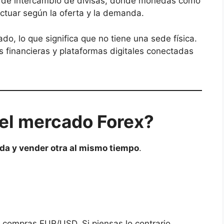
o de intercambio de divisas, donde monedas como
uctuar según la oferta y la demanda.
do, lo que significa que no tiene una sede física.
s financieras y plataformas digitales conectadas
el mercado Forex?
a y vender otra al mismo tiempo
.
r, compras EUR/USD. Si piensas lo contrario,