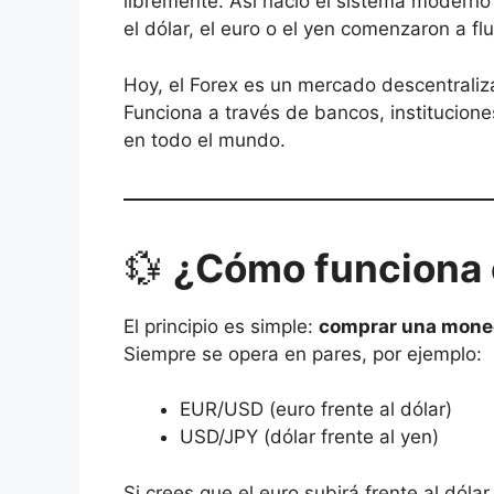
libremente. Así nació el sistema modern
el dólar, el euro o el yen comenzaron a fl
Hoy, el Forex es un mercado descentraliza
Funciona a través de bancos, institucione
en todo el mundo.
💱
¿Cómo funciona 
El principio es simple:
comprar una moned
Siempre se opera en pares, por ejemplo:
EUR/USD (euro frente al dólar)
USD/JPY (dólar frente al yen)
Si crees que el euro subirá frente al dóla