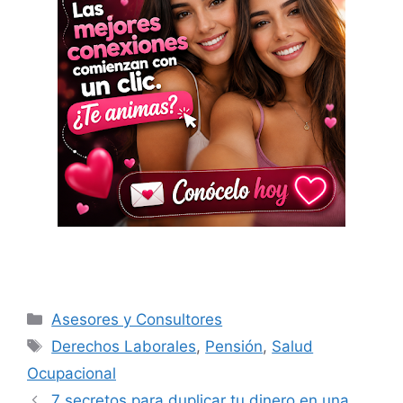
Categorías
Asesores y Consultores
Etiquetas
Derechos Laborales
,
Pensión
,
Salud
Ocupacional
7 secretos para duplicar tu dinero en una