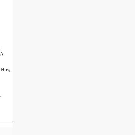
a
IA
. Hoy,
s