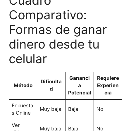
Cuadro
Comparativo:
Formas de ganar
dinero desde tu
celular
Gananci
Requiere
Dificulta
Método
a
Experien
d
Potencial
cia
Encuesta
Muy baja
Baja
No
s Online
Ver
Muy baja
Baja
No