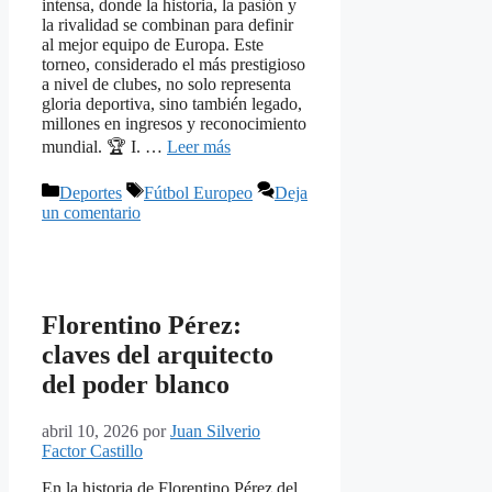
intensa, donde la historia, la pasión y
la rivalidad se combinan para definir
al mejor equipo de Europa. Este
torneo, considerado el más prestigioso
a nivel de clubes, no solo representa
gloria deportiva, sino también legado,
millones en ingresos y reconocimiento
mundial. 🏆 I. …
Leer más
Categorías
Etiquetas
Deportes
Fútbol Europeo
Deja
un comentario
Florentino Pérez:
claves del arquitecto
del poder blanco
abril 10, 2026
por
Juan Silverio
Factor Castillo
En la historia de Florentino Pérez del