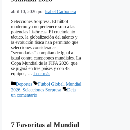
abril 10, 2026
por
Isabel Carbonera
Selecciones Sorpresa. El fútbol
moderno ya no pertenece solo a las
potencias históricas. El crecimiento
táctico, la globalización del talento y
la evolución física han permitido que
selecciones consideradas
“secundarias” compitan de igual a
igual contra campeones mundiales. La
Copa Mundial de la FIFA 2026, que
se jugará en tres países y con 48
equipos, …
Leer más
Categorías
Etiquetas
Deportes
Fútbol Global
,
Mundial
2026
,
Selecciones Sorpresa
Deja
un comentario
7 Favoritas al Mundial