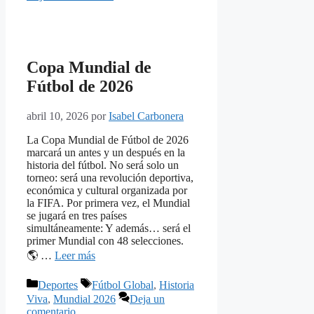
Copa Mundial de
Fútbol de 2026
abril 10, 2026
por
Isabel Carbonera
La Copa Mundial de Fútbol de 2026
marcará un antes y un después en la
historia del fútbol. No será solo un
torneo: será una revolución deportiva,
económica y cultural organizada por
la FIFA. Por primera vez, el Mundial
se jugará en tres países
simultáneamente: Y además… será el
primer Mundial con 48 selecciones.
🌎 …
Leer más
Categorías
Etiquetas
Deportes
Fútbol Global
,
Historia
Viva
,
Mundial 2026
Deja un
comentario