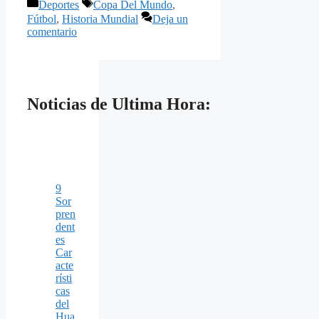
Categorías
Etiquetas
Deportes
Copa Del Mundo
,
Fútbol
,
Historia Mundial
Deja un
comentario
Noticias de Ultima Hora:
9
Sor
pren
dent
es
Car
acte
rísti
cas
del
Hua