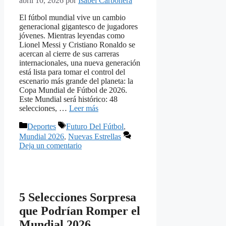
abril 10, 2026
por
Isabel Carbonera
El fútbol mundial vive un cambio
generacional gigantesco de jugadores
jóvenes. Mientras leyendas como
Lionel Messi y Cristiano Ronaldo se
acercan al cierre de sus carreras
internacionales, una nueva generación
está lista para tomar el control del
escenario más grande del planeta: la
Copa Mundial de Fútbol de 2026.
Este Mundial será histórico: 48
selecciones, …
Leer más
Categorías
Etiquetas
Deportes
Futuro Del Fútbol
,
Mundial 2026
,
Nuevas Estrellas
Deja un comentario
5 Selecciones Sorpresa
que Podrían Romper el
Mundial 2026