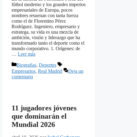
fútbol moderno y los grandes imperios
empresariales de Europa, pocos
nombres resuenan con tanta fuerza
como el de Florentino Pérez
Rodríguez. Ingeniero, empresario y
estratega, su vida es una mezcla de
ambición, visión y liderazgo que ha
transformado tanto el deporte como el
mundo corporativo. 1. Orígenes: de
…
Leer más
Categorías
Etiquetas
Biografias
,
Deportes
Empresarios
,
Real Madrid
Deja un
comentario
11 jugadores jóvenes
que dominarán el
Mundial 2026