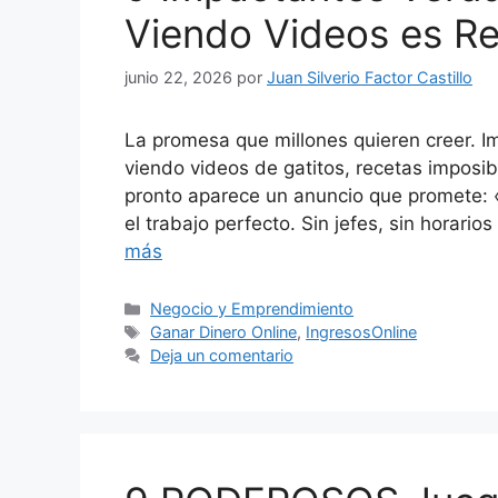
Viendo Videos es Rea
junio 22, 2026
por
Juan Silverio Factor Castillo
La promesa que millones quieren creer. I
viendo videos de gatitos, recetas imposi
pronto aparece un anuncio que promete: 
el trabajo perfecto. Sin jefes, sin horario
más
Categorías
Negocio y Emprendimiento
Etiquetas
Ganar Dinero Online
,
IngresosOnline
Deja un comentario