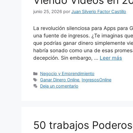
Viendo Videos en 2
junio 25, 2026
por
Juan Silverio Factor Castillo
La revolución silenciosa para Apps para G
una fuente de ingresos. ¿Te imaginas qu
que podrías ganar dinero simplemente vi
habría sonado como una de esas promesa
decepción. Sin embargo, …
Leer más
Categorías
Negocio y Emprendimiento
Etiquetas
Ganar Dinero Online
,
IngresosOnline
Deja un comentario
50 trabajos Poderos