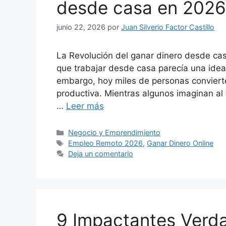
desde casa en 2026
junio 22, 2026
por
Juan Silverio Factor Castillo
La Revolución del ganar dinero desde ca
que trabajar desde casa parecía una ide
embargo, hoy miles de personas convierte
productiva. Mientras algunos imaginan a
…
Leer más
Categorías
Negocio y Emprendimiento
Etiquetas
Empleo Remoto 2026
,
Ganar Dinero Online
Deja un comentario
9 Impactantes Verd