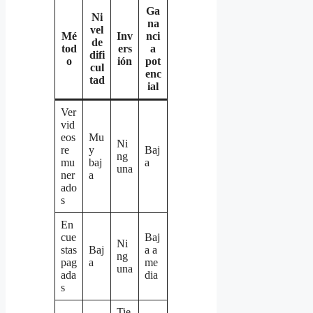
Ga
Ni
na
vel
Mé
Inv
nci
de
tod
ers
a
difi
o
ión
pot
cul
enc
tad
ial
Ver
vid
eos
Mu
Ni
re
y
Baj
ng
mu
baj
a
una
ner
a
ado
s
En
cue
Baj
Ni
stas
Baj
a a
ng
pag
a
me
una
ada
dia
s
Tie