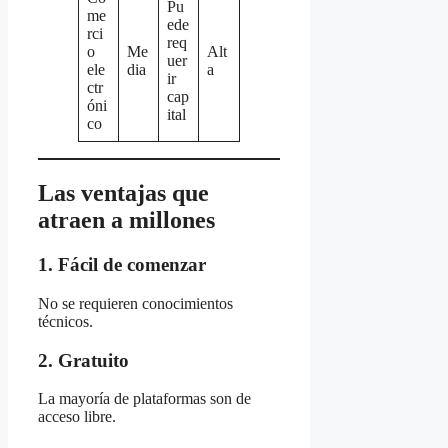
Pu
me
ede
rci
req
o
Me
Alt
uer
ele
dia
a
ir
ctr
cap
óni
ital
co
Las ventajas que
atraen a millones
1. Fácil de comenzar
No se requieren conocimientos
técnicos.
2. Gratuito
La mayoría de plataformas son de
acceso libre.