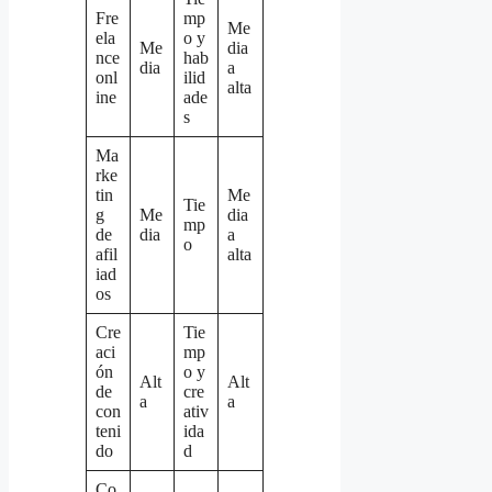
Fre
mp
Me
ela
o y
Me
dia
nce
hab
dia
a
onl
ilid
alta
ine
ade
s
Ma
rke
tin
Me
Tie
g
Me
dia
mp
de
dia
a
o
afil
alta
iad
os
Cre
Tie
aci
mp
ón
o y
Alt
Alt
de
cre
a
a
con
ativ
teni
ida
do
d
Co