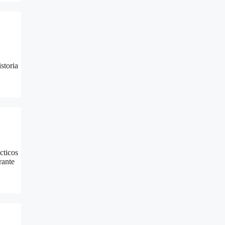
storia
cticos
rante