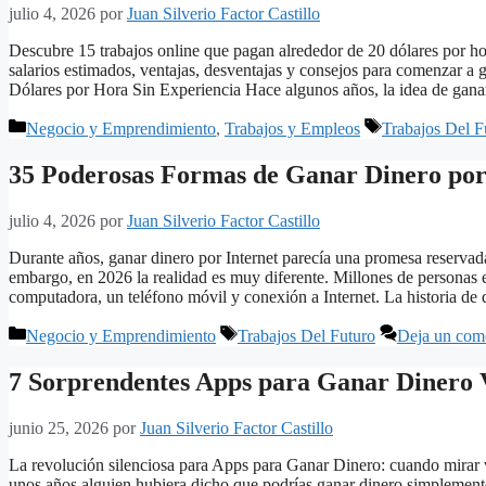
julio 4, 2026
por
Juan Silverio Factor Castillo
Descubre 15 trabajos online que pagan alrededor de 20 dólares por ho
salarios estimados, ventajas, desventajas y consejos para comenzar a
Dólares por Hora Sin Experiencia Hace algunos años, la idea de gan
Categorías
Etiquetas
Negocio y Emprendimiento
,
Trabajos y Empleos
Trabajos Del F
35 Poderosas Formas de Ganar Dinero por 
julio 4, 2026
por
Juan Silverio Factor Castillo
Durante años, ganar dinero por Internet parecía una promesa reservad
embargo, en 2026 la realidad es muy diferente. Millones de personas
computadora, un teléfono móvil y conexión a Internet. La historia 
Categorías
Etiquetas
Negocio y Emprendimiento
Trabajos Del Futuro
Deja un com
7 Sorprendentes Apps para Ganar Dinero 
junio 25, 2026
por
Juan Silverio Factor Castillo
La revolución silenciosa para Apps para Ganar Dinero: cuando mirar v
unos años alguien hubiera dicho que podrías ganar dinero simplemen