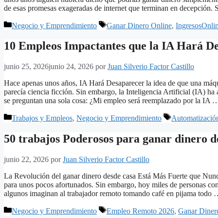
de esas promesas exageradas de internet que terminan en decepción
Categorías
Etiquetas
Negocio y Emprendimiento
Ganar Dinero Online
,
IngresosOnli
10 Empleos Impactantes que la IA Hará D
junio 25, 2026
junio 24, 2026
por
Juan Silverio Factor Castillo
Hace apenas unos años, IA Hará Desaparecer la idea de que una máquin
parecía ciencia ficción. Sin embargo, la Inteligencia Artificial (IA) 
se preguntan una sola cosa: ¿Mi empleo será reemplazado por la IA
Categorías
Etiquetas
Trabajos y Empleos
,
Negocio y Emprendimiento
Automatizació
50 trabajos Poderosos para ganar dinero d
junio 22, 2026
por
Juan Silverio Factor Castillo
La Revolución del ganar dinero desde casa Está Más Fuerte que Nunca
para unos pocos afortunados. Sin embargo, hoy miles de personas conv
algunos imaginan al trabajador remoto tomando café en pijama todo
Categorías
Etiquetas
Negocio y Emprendimiento
Empleo Remoto 2026
,
Ganar Diner