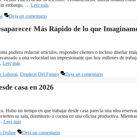
. Sin embargo, …
Leer más
ne
Deja un comentario
esaparecer Más Rápido de lo que Imaginam
a pudiera redactar artículos, responder clientes o incluso diseñar imá
ha avanzado a una velocidad tan impresionante que hoy millones de traba
 …
Leer más
n Laboral
,
Empleos Del Futuro
Deja un comentario
esde casa en 2026
. Hubo un tiempo en que trabajar desde casa parecía una idea reserva
ierten su sala, dormitorio o cocina en una oficina productiva. Mientra
 …
Leer más
o Online
Deja un comentario