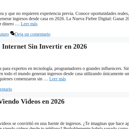
ra y que no requieren experiencia previa. Conoce oportunidades reales,
 generar ingresos desde casa en 2026. La Nueva Fiebre Digital: Ganar 2
ar dinero …
Leer más
uturo
Deja un comentario
Internet Sin Invertir en 2026
a para expertos en tecnología, programadores o grandes influencers. Si
 en todo el mundo generan ingresos desde casa utilizando únicamente u
de quienes comenzaron sin …
Leer más
entario
Viendo Videos en 2026
ideos se convirtió en una fuente de ingresos. ¿Te imaginas que hace a
te viendo videos desde tu teléfono? Probablemente habría sonado como