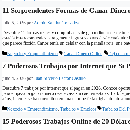
11 Sorprendentes Formas de Ganar Dinero 
julio 5, 2026
por
Admin Sandra Gonzales
Descubre 11 formas reales y comprobadas de ganar dinero desde tu celu
estadísticas y estrategias para generar ingresos extras desde cualquie
que parece ficción Carlos tenía un celular con la pantalla rota, una b
Categorías
Etiquetas
Negocio y Emprendimiento
Ganar Dinero Online
Deja un co
7 Poderosos Trabajos por Internet que Sí 
julio 4, 2026
por
Juan Silverio Factor Castillo
Descubre 7 trabajos por internet que sí pagan en 2026. Conoce oportun
para empezar a ganar dinero desde casa sin caer en estafas. La búsque
años, internet se ha convertido en una enorme feria digital donde a
Categorías
Etiquetas
Negocio y Emprendimiento
,
Trabajos y Empleos
Trabajos Del F
15 Poderosos Trabajos Online de 20 Dólare