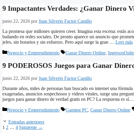
9 Impactantes Verdades: ¿Ganar Dinero Vi
junio 22, 2026
por
Juan Silverio Factor Castillo
La promesa que millones quieren creer. Imagina esta escena: estás aco
bailando en redes sociales. De pronto aparece un anuncio que promete
jefes, sin horarios y sin esfuerzo. Pero aquí surge la gran …
Leer más
Categorías
Etiquetas
Negocio y Emprendimiento
Ganar Dinero Online
,
IngresosOnli
9 PODEROSOS Juegos para Ganar Dinero 
junio 22, 2026
por
Juan Silverio Factor Castillo
Durante años, miles de personas han buscado en internet una fórmul
exageradas, anuncios sospechosos y videos virales, surge una pregunta
juegos para ganar dinero de verdad gratis en PC? La respuesta es s
Categorías
Etiquetas
Negocio y Emprendimiento
Gaming PC
,
Ganar Dinero Online
Entradas anteriores
Página
Página
Página
1
2
…
4
Siguiente
→