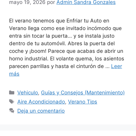
mayo 19, 2026
por
Admin Sandra Gonzales
El verano tenemos que Enfriar tu Auto en
Verano llega como ese invitado incómodo que
entra sin tocar la puerta… y se instala justo
dentro de tu automóvil. Abres la puerta del
coche y ¡boom! Parece que acabas de abrir un
horno industrial. El volante quema, los asientos
parecen parrillas y hasta el cinturón de …
Leer
más
Categorías
Vehiculo
,
Guías y Consejos (Mantenimiento)
Etiquetas
Aire Acondicionado
,
Verano Tips
Deja un comentario