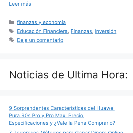
Leer más
Categorías
finanzas y economia
Etiquetas
Educación Financiera
,
Finanzas
,
Inversión
Deja un comentario
Noticias de Ultima Hora:
9 Sorprendentes Características del Huawei
Pura 90s Pro y Pro Max: Precio,
Especificaciones y ¿Vale la Pena Comprarlo?
7 Poderosos Métodos para Ganar Dinero Online