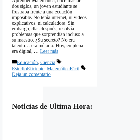
Aprender Matemática, hace más de
dos siglos, un joven estudiante se
frustraba frente a una ecuación
imposible. No tenía internet, ni videos
explicativos, ni calculadora. Sin
embargo, días después, resolvía
problemas que sorprendían incluso a
su maestro. ¿Su secreto? No era
talento… era método. Hoy, en plena
era digital, …
Leer más
Categorías
Etiquetas
Educación
,
Ciencia
EstudioEficiente
,
MatemáticaFácil
Deja un comentario
Noticias de Ultima Hora: