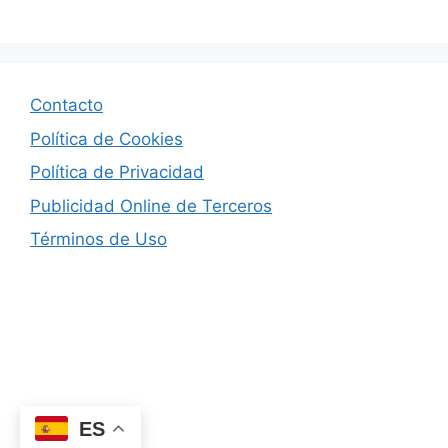
Contacto
Política de Cookies
Política de Privacidad
Publicidad Online de Terceros
Términos de Uso
© 2026 Revistas de Noticias
• Creado con
ES
GeneratePress