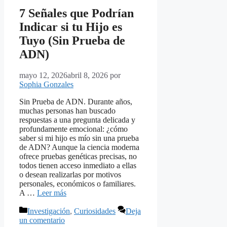
7 Señales que Podrían
Indicar si tu Hijo es
Tuyo (Sin Prueba de
ADN)
mayo 12, 2026
abril 8, 2026
por
Sophia Gonzales
Sin Prueba de ADN. Durante años,
muchas personas han buscado
respuestas a una pregunta delicada y
profundamente emocional: ¿cómo
saber si mi hijo es mío sin una prueba
de ADN? Aunque la ciencia moderna
ofrece pruebas genéticas precisas, no
todos tienen acceso inmediato a ellas
o desean realizarlas por motivos
personales, económicos o familiares.
A …
Leer más
Categorías
Investigación
,
Curiosidades
Deja
un comentario