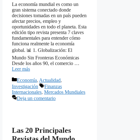
La economía mundial es como un
gran sistema conectado donde
decisiones tomadas en un país pueden
afectar precios, empleo y
oportunidades en todo el planeta. Esta
edición tipo revista presenta 7 claves
fundamentales para entender cómo
funciona realmente la economía
global. 📊 1. Globalización: El
Mundo Sin Fronteras Económicas
Desde los años 90, el comercio …
Leer más
Categorías
Economía
,
Actualidad
,
Etiquetas
Investigación
Finanzas
Internacionales
,
Mercados Mundiales
Deja un comentario
Las 20 Principales
Revistas del Mundo