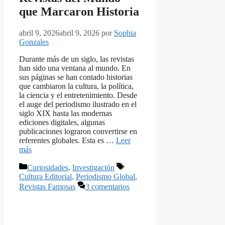
que Marcaron Historia
abril 9, 2026
abril 9, 2026
por
Sophia
Gonzales
Durante más de un siglo, las revistas
han sido una ventana al mundo. En
sus páginas se han contado historias
que cambiaron la cultura, la política,
la ciencia y el entretenimiento. Desde
el auge del periodismo ilustrado en el
siglo XIX hasta las modernas
ediciones digitales, algunas
publicaciones lograron convertirse en
referentes globales. Esta es …
Leer
más
Categorías
Etiquetas
Curiosidades
,
Investigación
Cultura Editorial
,
Periodismo Global
,
Revistas Famosas
3 comentarios