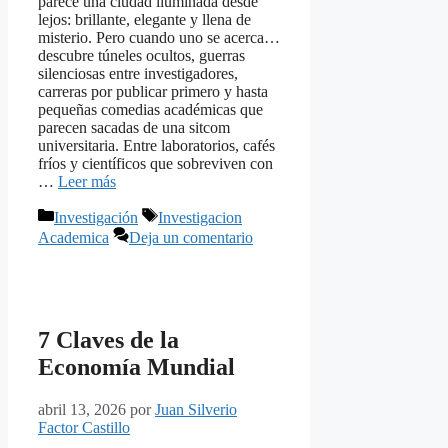
parece una ciudad iluminada desde
lejos: brillante, elegante y llena de
misterio. Pero cuando uno se acerca…
descubre túneles ocultos, guerras
silenciosas entre investigadores,
carreras por publicar primero y hasta
pequeñas comedias académicas que
parecen sacadas de una sitcom
universitaria. Entre laboratorios, cafés
fríos y científicos que sobreviven con
…
Leer más
Categorías
Etiquetas
Investigación
Investigacion
Academica
Deja un comentario
7 Claves de la
Economía Mundial
abril 13, 2026
por
Juan Silverio
Factor Castillo