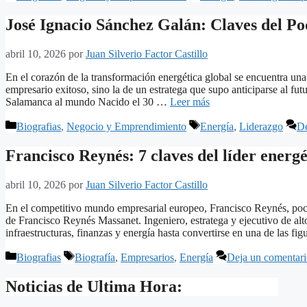
José Ignacio Sánchez Galán: Claves del Po
abril 10, 2026
por
Juan Silverio Factor Castillo
En el corazón de la transformación energética global se encuentra una 
empresario exitoso, sino la de un estratega que supo anticiparse al fu
Salamanca al mundo Nacido el 30 …
Leer más
Categorías
Etiquetas
Biografias
,
Negocio y Emprendimiento
Energía
,
Liderazgo
De
Francisco Reynés: 7 claves del líder energé
abril 10, 2026
por
Juan Silverio Factor Castillo
En el competitivo mundo empresarial europeo, Francisco Reynés, poco
de Francisco Reynés Massanet. Ingeniero, estratega y ejecutivo de alt
infraestructuras, finanzas y energía hasta convertirse en una de las f
Categorías
Etiquetas
Biografias
Biografía
,
Empresarios
,
Energía
Deja un comentar
Noticias de Ultima Hora: