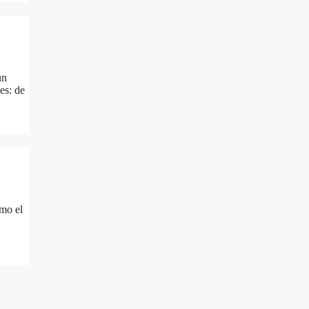
un
es: de
omo el