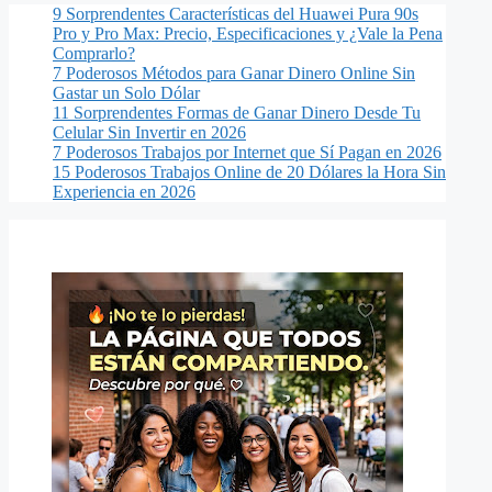
9 Sorprendentes Características del Huawei Pura 90s
Pro y Pro Max: Precio, Especificaciones y ¿Vale la Pena
Comprarlo?
7 Poderosos Métodos para Ganar Dinero Online Sin
Gastar un Solo Dólar
11 Sorprendentes Formas de Ganar Dinero Desde Tu
Celular Sin Invertir en 2026
7 Poderosos Trabajos por Internet que Sí Pagan en 2026
15 Poderosos Trabajos Online de 20 Dólares la Hora Sin
Experiencia en 2026