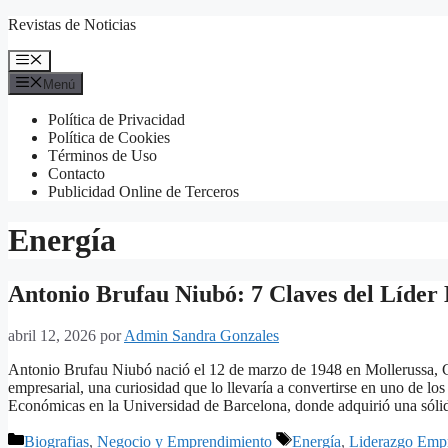
Saltar
Revistas de Noticias
al
contenido
Menú
Menú
Política de Privacidad
Política de Cookies
Términos de Uso
Contacto
Publicidad Online de Terceros
Energía
Antonio Brufau Niubó: 7 Claves del Líder
abril 12, 2026
por
Admin Sandra Gonzales
Antonio Brufau Niubó nació el 12 de marzo de 1948 en Mollerussa, 
empresarial, una curiosidad que lo llevaría a convertirse en uno de lo
Económicas en la Universidad de Barcelona, donde adquirió una sól
Categorías
Etiquetas
Biografias
,
Negocio y Emprendimiento
Energía
,
Liderazgo Empr