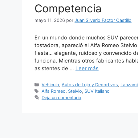
Competencia
mayo 11, 2026
por
Juan Silverio Factor Castillo
En un mundo donde muchos SUV parecen r
tostadora, apareció el Alfa Romeo Stelvio
fiesta… elegante, ruidoso y convencido de
funciona. Mientras otros fabricantes habl
asistentes de …
Leer más
Categorías
Vehiculo
,
Autos de Lujo y Deportivos
,
Lanzami
Etiquetas
Alfa Romeo
,
Stelvio
,
SUV Italiano
Deja un comentario