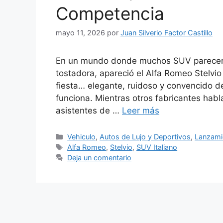
Competencia
mayo 11, 2026
por
Juan Silverio Factor Castillo
En un mundo donde muchos SUV parecen r
tostadora, apareció el Alfa Romeo Stelvio
fiesta… elegante, ruidoso y convencido de
funciona. Mientras otros fabricantes habl
asistentes de …
Leer más
Categorías
Vehiculo
,
Autos de Lujo y Deportivos
,
Lanzami
Etiquetas
Alfa Romeo
,
Stelvio
,
SUV Italiano
Deja un comentario