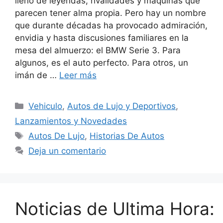
lleno de leyendas, rivalidades y máquinas que
parecen tener alma propia. Pero hay un nombre
que durante décadas ha provocado admiración,
envidia y hasta discusiones familiares en la
mesa del almuerzo: el BMW Serie 3. Para
algunos, es el auto perfecto. Para otros, un
imán de …
Leer más
Categorías
Vehiculo
,
Autos de Lujo y Deportivos
,
Lanzamientos y Novedades
Etiquetas
Autos De Lujo
,
Historias De Autos
Deja un comentario
Noticias de Ultima Hora: