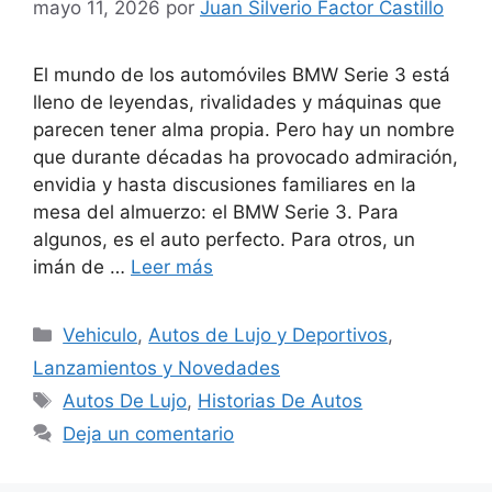
mayo 11, 2026
por
Juan Silverio Factor Castillo
El mundo de los automóviles BMW Serie 3 está
lleno de leyendas, rivalidades y máquinas que
parecen tener alma propia. Pero hay un nombre
que durante décadas ha provocado admiración,
envidia y hasta discusiones familiares en la
mesa del almuerzo: el BMW Serie 3. Para
algunos, es el auto perfecto. Para otros, un
imán de …
Leer más
Categorías
Vehiculo
,
Autos de Lujo y Deportivos
,
Lanzamientos y Novedades
Etiquetas
Autos De Lujo
,
Historias De Autos
Deja un comentario